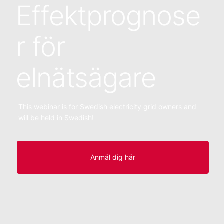
Effektprognose
r för
elnätsägare
This webinar is for Swedish electricity grid owners and
will be held in Swedish!
Anmäl dig här